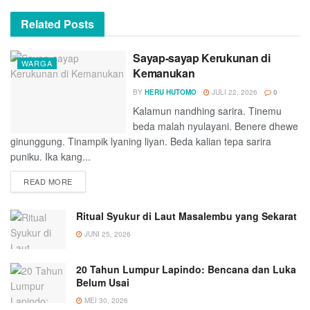
Related
Posts
Sayap-sayap Kerukunan di
WARGA
Kemanukan
BY
HERU HUTOMO
JULI 22, 2026
0
Kalamun nandhing sarira. Tinemu
beda malah nyulayani. Benere dhewe
ginunggung. Tinampik lyaning liyan. Beda kalian tepa sarira
puniku. Ika kang...
DETAILS
READ MORE
Ritual Syukur di Laut Masalembu yang Sekarat
JUNI 25, 2026
20 Tahun Lumpur Lapindo: Bencana dan Luka
Belum Usai
MEI 30, 2026