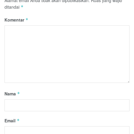
Alamat email Anda tidak akan dipublikasikan.
Ruas yang wajib
ditandai
*
Komentar
*
Nama
*
Email
*