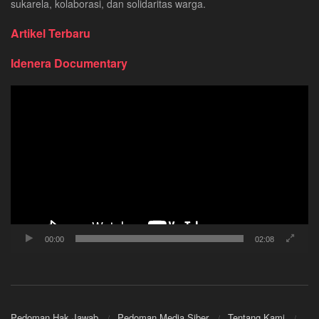
sukarela, kolaborasi, dan solidaritas warga.
Artikel Terbaru
Idenera Documentary
Pemutar
Video
00:00
02:08
Pedoman Hak Jawab
Pedoman Media Siber
Tentang Kami