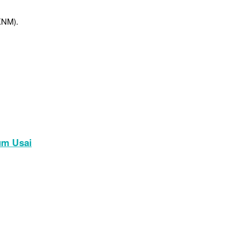
KNM).
um Usai