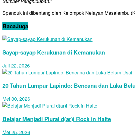
Sumber Penghidupan.”
Spanduk ini dibentang oleh Kelompok Nelayan Masalembu (
Baca
Juga
Sayap-sayap Kerukunan di Kemanukan
Juli 22, 2026
20 Tahun Lumpur Lapindo: Bencana dan Luka Bel
Mei 30, 2026
Belajar Menjadi Plural d(ar)i Rock in Halte
Mei 25, 2026