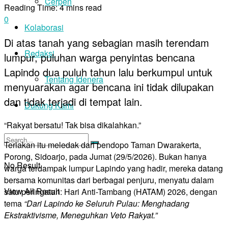
Cerpen
Reading Time: 4 mins read
0
Kolaborasi
Di atas tanah yang sebagian masih terendam
Redaksi
lumpur, puluhan warga penyintas bencana
Lapindo dua puluh tahun lalu berkumpul untuk
Tentang Idenera
menyuarakan agar bencana ini tidak dilupakan
dan tidak terjadi di tempat lain.
Dukung Kami
“Rakyat bersatu! Tak bisa dikalahkan.”
Teriakan itu meledak dari pendopo Taman Dwarakerta,
Porong, Sidoarjo, pada Jumat (29/5/2026). Bukan hanya
No Result
warga terdampak lumpur Lapindo yang hadir, mereka datang
bersama komunitas dari berbagai penjuru, menyatu dalam
View All Result
satu peringatan: Hari Anti-Tambang (HATAM) 2026, dengan
tema
“Dari Lapindo ke Seluruh Pulau: Menghadang
Ekstraktivisme, Meneguhkan Veto Rakyat.”