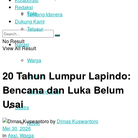
Kolaborasi
Redaksi
Foto
Tentang Idenera
Dukung Kami
Telusur
No Result
Narasi
View All Result
Warga
20 Tahun Lumpur Lapindo:
Kampus
Bencana dan Luka Belum
Kampung Kota
Usai
Sastra
by
Dimas Kuswantoro
Novel
Mei 30, 2026
in
Aksi
,
Warga