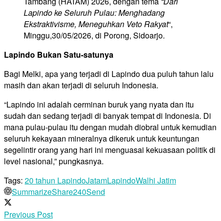
Tambang (HATAM) 2026, dengan tema
“Dari
Lapindo ke Seluruh Pulau: Menghadang
Ekstraktivisme, Meneguhkan Veto Rakyat
“,
Minggu,30/05/2026, di Porong, Sidoarjo.
Lapindo Bukan Satu-satunya
Bagi Melki, apa yang terjadi di Lapindo dua puluh tahun lalu
masih dan akan terjadi di seluruh Indonesia.
“Lapindo ini adalah cerminan buruk yang nyata dan itu
sudah dan sedang terjadi di banyak tempat di Indonesia. Di
mana pulau-pulau itu dengan mudah diobral untuk kemudian
seluruh kekayaan mineralnya dikeruk untuk keuntungan
segelintir orang yang hari ini menguasai kekuasaan politik di
level nasional,” pungkasnya.
Tags:
20 tahun Lapindo
Jatam
Lapindo
Walhi Jatim
Summarize
Share
240
Send
Previous Post