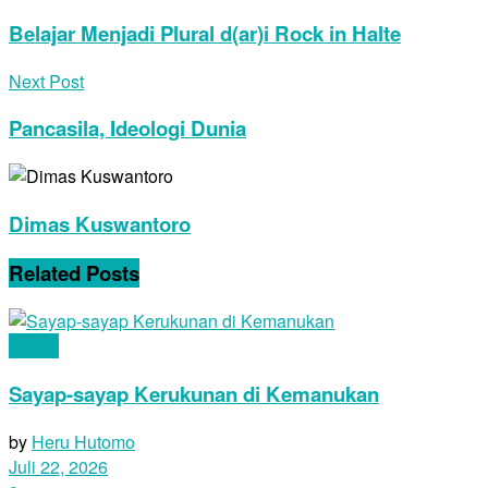
Belajar Menjadi Plural d(ar)i Rock in Halte
Next Post
Pancasila, Ideologi Dunia
Dimas Kuswantoro
Related
Posts
Warga
Sayap-sayap Kerukunan di Kemanukan
by
Heru Hutomo
Juli 22, 2026