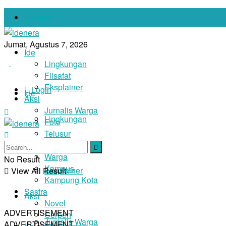
Contact
Jumat, Agustus 7, 2026
Ide
Lingkungan
Filsafat
Eksplainer
Login
Ide
Aksi
Jurnalis Warga
Lingkungan
Foto
Telusur
Filsafat
Narasi
Warga
No Result
Kampus
Eksplainer
View All Result
Kampung Kota
Sastra
Aksi
Novel
ADVERTISEMENT
Cerpen
Jurnalis Warga
ADVERTISEMENT