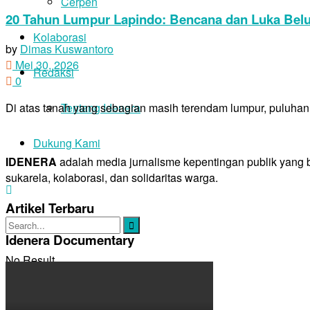
Cerpen
20 Tahun Lumpur Lapindo: Bencana dan Luka Bel
Kolaborasi
by
Dimas Kuswantoro
Mei 30, 2026
Redaksi
0
Tentang Idenera
Di atas tanah yang sebagian masih terendam lumpur, puluhan
Dukung Kami
IDENERA
adalah media jurnalisme kepentingan publik yang
sukarela, kolaborasi, dan solidaritas warga.
Artikel Terbaru
Idenera Documentary
No Result
View All Result