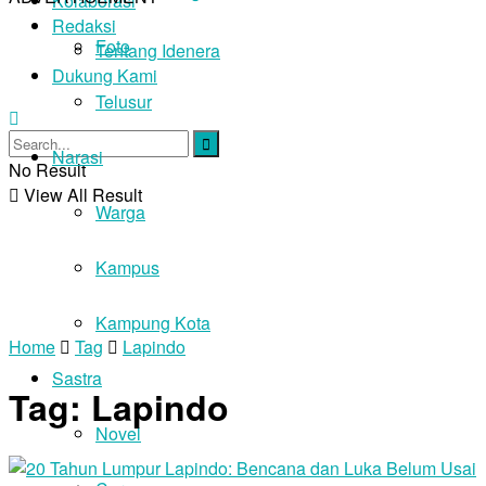
Kolaborasi
Redaksi
Foto
Tentang Idenera
Dukung Kami
Telusur
Narasi
No Result
View All Result
Warga
Kampus
Kampung Kota
Home
Tag
Lapindo
Sastra
Tag:
Lapindo
Novel