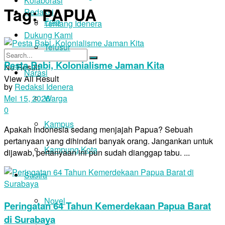
Kolaborasi
Tag:
PAPUA
Redaksi
Foto
Tentang Idenera
Dukung Kami
Telusur
Pesta Babi, Kolonialisme Jaman Kita
No Result
Narasi
View All Result
by
Redaksi Idenera
Warga
Mei 15, 2026
0
Kampus
Apakah Indonesia sedang menjajah Papua? Sebuah
pertanyaan yang dihindari banyak orang. Jangankan untuk
Kampung Kota
dijawab, pertanyaan ini pun sudah dianggap tabu. ...
Sastra
Novel
Peringatan 64 Tahun Kemerdekaan Papua Barat
di Surabaya