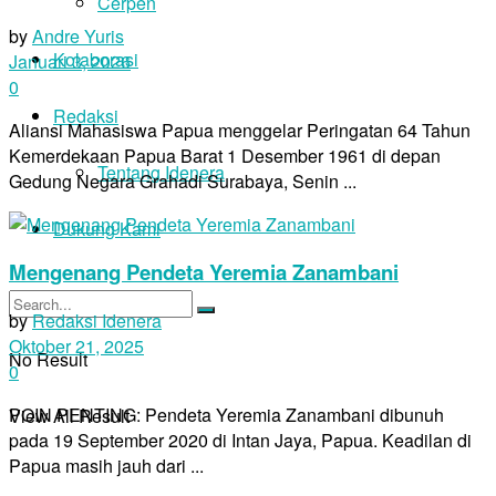
Cerpen
by
Andre Yuris
Kolaborasi
Januari 3, 2026
0
Redaksi
Aliansi Mahasiswa Papua menggelar Peringatan 64 Tahun
Kemerdekaan Papua Barat 1 Desember 1961 di depan
Tentang Idenera
Gedung Negara Grahadi Surabaya, Senin ...
Dukung Kami
Mengenang Pendeta Yeremia Zanambani
by
Redaksi Idenera
Oktober 21, 2025
No Result
0
POIN PENTING: Pendeta Yeremia Zanambani dibunuh
View All Result
pada 19 September 2020 di Intan Jaya, Papua. Keadilan di
Papua masih jauh dari ...