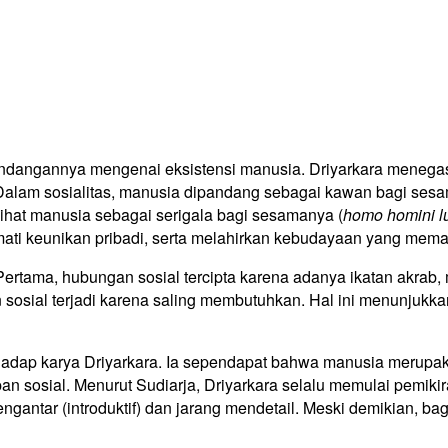
 pandangannya mengenai eksistensi manusia. Driyarkara meneg
. Dalam sosialitas, manusia dipandang sebagai kawan bagi ses
ihat manusia sebagai serigala bagi sesamanya (
homo homini l
mati keunikan pribadi, serta melahirkan kebudayaan yang mem
 Pertama, hubungan sosial tercipta karena adanya ikatan akrab
an sosial terjadi karena saling membutuhkan. Hal ini menunj
rhadap karya Driyarkara. Ia sependapat bahwa manusia merupak
n sosial. Menurut Sudiarja, Driyarkara selalu memulai pemikir
engantar (introduktif) dan jarang mendetail. Meski demikian, b