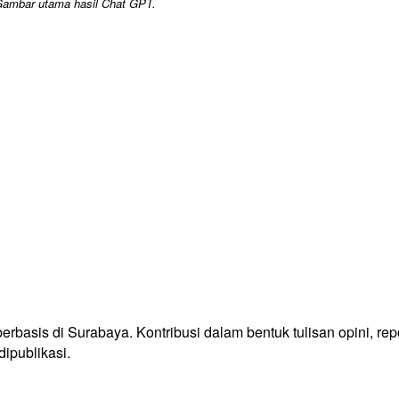
ambar utama hasil Chat GPT.
asis di Surabaya. Kontribusi dalam bentuk tulisan opini, repo
ipublikasi.