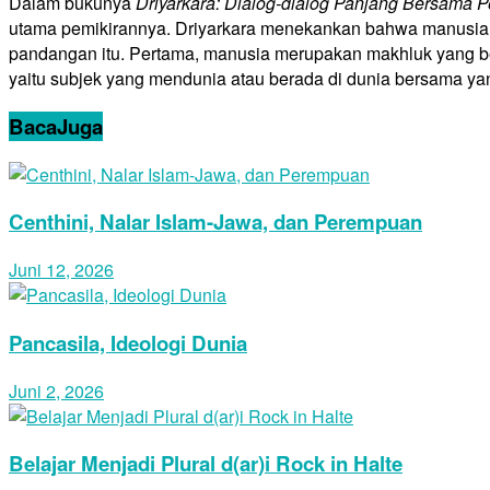
Dalam bukunya
Driyarkara: Dialog-dialog Panjang Bersama P
utama pemikirannya. Driyarkara menekankan bahwa manusia a
pandangan itu. Pertama, manusia merupakan makhluk yang ber
yaitu subjek yang mendunia atau berada di dunia bersama yan
Baca
Juga
Centhini, Nalar Islam-Jawa, dan Perempuan
Juni 12, 2026
Pancasila, Ideologi Dunia
Juni 2, 2026
Belajar Menjadi Plural d(ar)i Rock in Halte