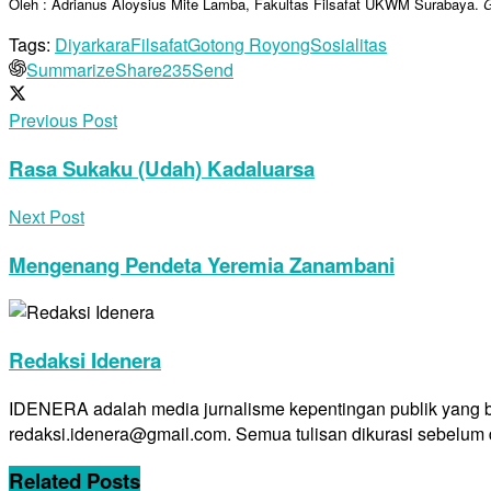
Oleh : Adrianus Aloysius Mite Lamba, Fakultas Filsafat UKWM Surabaya.
G
Tags:
Diyarkara
Filsafat
Gotong Royong
Sosialitas
Summarize
Share
235
Send
Previous Post
Rasa Sukaku (Udah) Kadaluarsa
Next Post
Mengenang Pendeta Yeremia Zanambani
Redaksi Idenera
IDENERA adalah media jurnalisme kepentingan publik yang berb
redaksi.idenera@gmail.com. Semua tulisan dikurasi sebelum d
Related
Posts