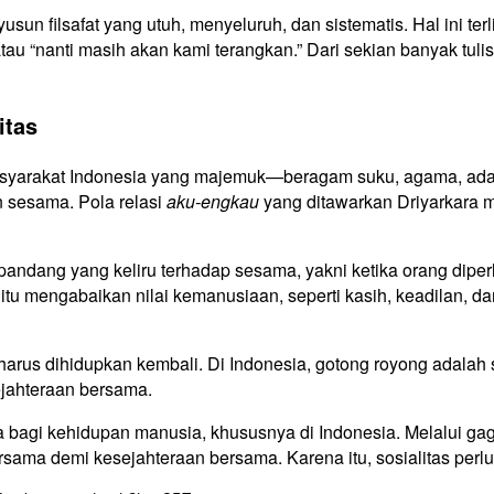
usun filsafat yang utuh, menyeluruh, dan sistematis. Hal ini 
au “nanti masih akan kami terangkan.” Dari sekian banyak tuli
itas
 masyarakat Indonesia yang majemuk—beragam suku, agama, ada
 sesama. Pola relasi
aku-engkau
yang ditawarkan Driyarkara 
pandang yang keliru terhadap sesama, yakni ketika orang dip
itu mengabaikan nilai kemanusiaan, seperti kasih, keadilan, dan
harus dihidupkan kembali. Di Indonesia, gotong royong adalah s
ejahteraan bersama.
 bagi kehidupan manusia, khususnya di Indonesia. Melalui g
ama demi kesejahteraan bersama. Karena itu, sosialitas perl