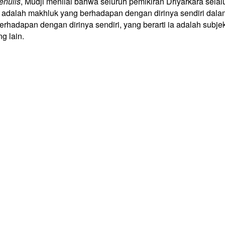
enulis
, Mudji menilai bahwa seluruh pemikiran Driyarkara selalu
dalah makhluk yang berhadapan dengan dirinya sendiri dalam 
hadapan dengan dirinya sendiri, yang berarti ia adalah subj
g lain.