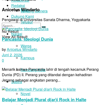
Kolaborasi
Redaksi
Anicetus Windarto
Foto
Tentang Idenera
Dukung Kami
Pengawai di Universitas Sanata Dharma, Yogyakarta
Telusur
No Result
Narasi
View All Result
Pancasila, Ideologi Dunia
Warga
by
Anicetus Windarto
Juni 2, 2026
Kampus
0
Menarik bahwa Pancasila lahir di tengah kecamuk Perang
Kampung Kota
Dunia (PD) II. Perang yang ditandai dengan kehadiran
Jepang sebagai angkatan perang...
Sastra
Novel
Belajar Menjadi Plural d(ar)i Rock in Halte