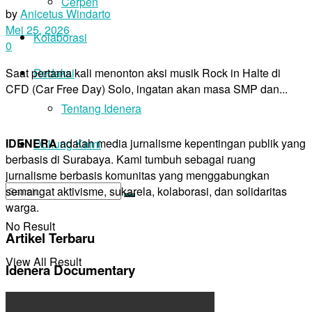
Cerpen
by
Anicetus Windarto
Mei 25, 2026
Kolaborasi
0
Redaksi
Saat pertama kali menonton aksi musik Rock in Halte di
CFD (Car Free Day) Solo, ingatan akan masa SMP dan...
Tentang Idenera
IDENERA
adalah media jurnalisme kepentingan publik yang
Dukung Kami
berbasis di Surabaya. Kami tumbuh sebagai ruang
jurnalisme berbasis komunitas yang menggabungkan
semangat aktivisme, sukarela, kolaborasi, dan solidaritas
warga.
No Result
Artikel Terbaru
View All Result
Idenera Documentary