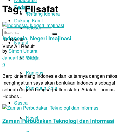
Kolaborasi
Tag:
Filsafat
Redaksi
Foto
Tentang Idenera
Dukung Kami
Telusur
Indonesia, Negeri Imajinasi
No Result
Narasi
View All Result
by
Simon Untara
Warga
Januari 26, 2026
0
Kampus
Berpikir tentang Indonesia dan kaitannya dengan mitos
mengingatkan saya akan bentukan Indonesia sebagai
Kampung Kota
sebuah negara bangsa (nation state). Adalah Thomas
Hobbes ...
Sastra
Novel
Zaman Perbudakan Teknologi dan Informasi