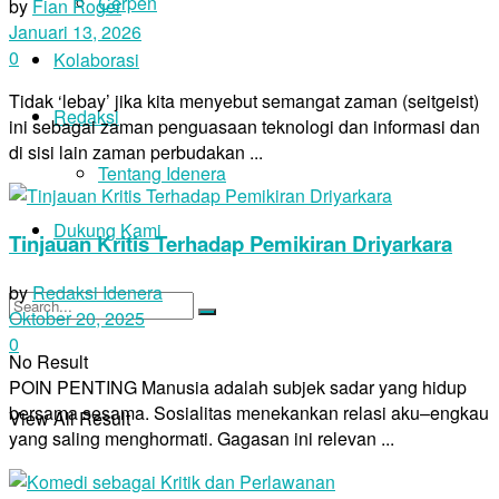
Cerpen
by
Fian Roger
Januari 13, 2026
0
Kolaborasi
Tidak ‘lebay’ jika kita menyebut semangat zaman (seitgeist)
Redaksi
ini sebagai zaman penguasaan teknologi dan informasi dan
di sisi lain zaman perbudakan ...
Tentang Idenera
Dukung Kami
Tinjauan Kritis Terhadap Pemikiran Driyarkara
by
Redaksi Idenera
Oktober 20, 2025
0
No Result
POIN PENTING Manusia adalah subjek sadar yang hidup
bersama sesama. Sosialitas menekankan relasi aku–engkau
View All Result
yang saling menghormati. Gagasan ini relevan ...