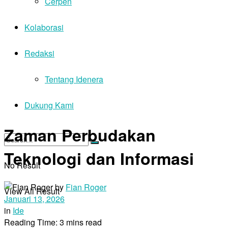
Cerpen
Kolaborasi
Redaksi
Tentang Idenera
Dukung Kami
Zaman Perbudakan
Teknologi dan Informasi
No Result
by
Fian Roger
View All Result
Januari 13, 2026
in
Ide
Reading Time: 3 mins read