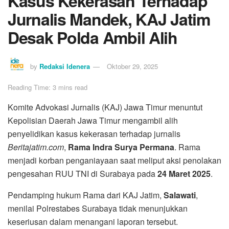
Kasus Kekerasan Terhadap
Jurnalis Mandek, KAJ Jatim
Desak Polda Ambil Alih
by
Redaksi Idenera
Oktober 29, 2025
Reading Time: 3 mins read
Komite Advokasi Jurnalis (KAJ) Jawa Timur menuntut
Kepolisian Daerah Jawa Timur mengambil alih
penyelidikan kasus kekerasan terhadap jurnalis
Beritajatim.com
,
Rama Indra Surya Permana
. Rama
menjadi korban penganiayaan saat meliput aksi penolakan
pengesahan RUU TNI di Surabaya pada
24 Maret 2025
.
Pendamping hukum Rama dari KAJ Jatim,
Salawati
,
menilai Polrestabes Surabaya tidak menunjukkan
keseriusan dalam menangani laporan tersebut.