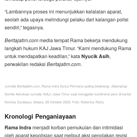
“Lambannya proses ini menunjukkan kelalaian aparat,
seolah ada upaya melindungi pelaku dari kalangan polisi
sendiri,” tegasnya.
Beritajatim.com
media tempat Rama bekerja mendukung
langkah hukum KAJ Jawa Timur. “Kami mendukung Rama
untuk mendapatkan keadilan,” kata
Nyucik Asih
,
perwakilan redaksi
Beritajatim.com
.
Jurnalis Beritajatim.com, Rama Indra Surya Permana (paling belakang), didampingi
Komite Advokasi Jurnalis (KAJ) Jawa Timur saat menggelar konferensi pers di kantor
Kontras Surabaya, Selasa, 28 Oktober 2025. Foto: Robertus Rizky.
Kronologi Penganiayaan
Rama Indra
menjadi korban pemukulan dan intimidasi
oleh aparat kepolisian saat meliput aksi penolakan revisi