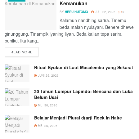
Kemanukan
BY
HERU HUTOMO
JULI 22, 2026
0
Kalamun nandhing sarira. Tinemu
beda malah nyulayani. Benere dhewe
ginunggung. Tinampik lyaning liyan. Beda kalian tepa sarira
puniku. Ika kang...
DETAILS
READ MORE
Ritual Syukur di Laut Masalembu yang Sekarat
JUNI 25, 2026
20 Tahun Lumpur Lapindo: Bencana dan Luka
Belum Usai
MEI 30, 2026
Belajar Menjadi Plural d(ar)i Rock in Halte
MEI 25, 2026