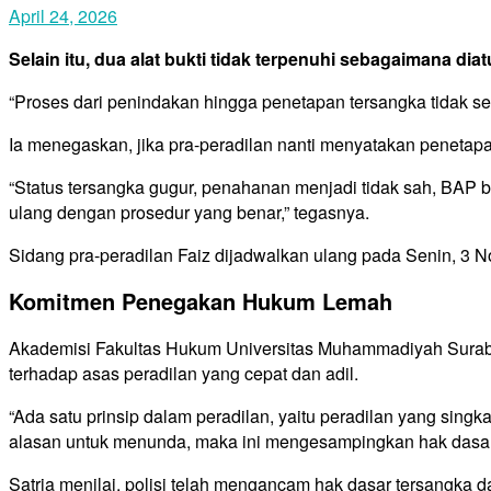
April 24, 2026
Selain itu, dua alat bukti
tidak terpenuhi
sebagaimana diat
“Proses dari penindakan hingga penetapan tersangka tidak s
Ia menegaskan, jika pra-peradilan nanti menyatakan penetapa
“Status tersangka gugur, penahanan menjadi tidak sah, BAP ba
ulang dengan prosedur yang benar,” tegasnya.
Sidang pra-peradilan Faiz dijadwalkan ulang pada Senin, 3 N
Komitmen Penegakan Huku
m Lemah
Akademisi Fakultas Hukum Universitas Muhammadiyah Suraba
terhadap asas peradilan yang cepat dan adil.
“Ada satu prinsip dalam peradilan, yaitu peradilan yang sing
alasan untuk menunda, maka ini mengesampingkan hak dasar da
Satria menilai, polisi telah mengancam hak dasar tersangka d