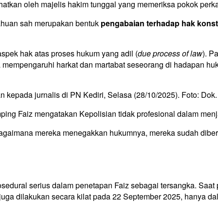
ihatkan oleh majelis hakim tunggal yang memeriksa pokok perkar
tahuan sah merupakan bentuk
pengabaian terhadap hak konsti
aspek hak atas proses hukum yang adil (
due process of law
). P
gka mempengaruhi harkat dan martabat seseorang di hadapan huk
n kepada jurnalis di PN Kediri, Selasa (28/10/2025). Foto: Dok.
ing Faiz mengatakan Kepolisian tidak profesional dalam men
bagaimana mereka menegakkan hukumnya, mereka sudah diberi 
osedural serius dalam penetapan Faiz sebagai tersangka. Sa
 juga dilakukan secara kilat pada 22 September 2025, hanya dal