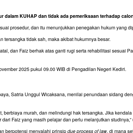
ur dalam KUHAP dan tidak ada pemeriksaan terhadap calo
esuai prosedur, dan itu menunjukkan penegakan hukum yang di
n tersangka tidak sah, maka akibat hukumnya besar.
tal, dan Faiz berhak atas ganti rugi serta rehabilitasi sesua
ovember 2025 pukul 09.00 WIB di Pengadilan Negeri Kediri.
ya, Satria Unggul Wicaksana, menilai penundaan sidang den
kat, berbiaya murah, dan melindungi hak tersangka. Jika kendal
ri Faiz yang masih pelajar dan perlu melanjutkan studinya,” 
an berpotensi menyalahi prinsip
due process of law
, di mana s