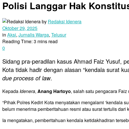
Polisi Langgar Hak Konstitus
by
Redaksi Idenera
Oktober 29, 2025
in
Aksi
,
Jurnalis Warga
,
Telusur
Reading Time: 3 mins read
0
Sidang pra-peradilan kasus Ahmad Faiz Yusuf, pela
Kota tidak hadir dengan alasan “kendala surat ku
due process of law
.
Kepada
Idenera
,
Anang Hartoyo
, salah satu pengacara Faiz 
“Pihak Polres Kediri Kota menyatakan mengalami ‘kendala sur
belum menerima pemberitahuan resmi atau surat tertulis dari k
Ia mengatakan, pemberitahuan kendala ketidakhadiran tersebu