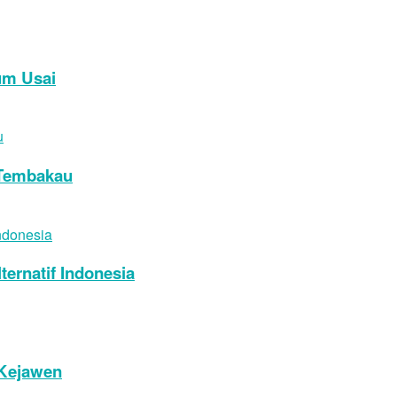
um Usai
i Tembakau
ernatif Indonesia
 Kejawen