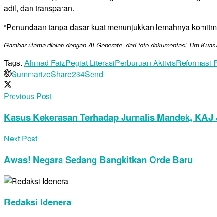
adil, dan transparan.
“Penundaan tanpa dasar kuat menunjukkan lemahnya komitmen 
Gambar utama diolah dengan AI Generate, dari foto dokumentasi Tim Kua
Tags:
Ahmad Faiz
Pegiat Literasi
Perburuan Aktivis
Reformasi P
Summarize
Share
234
Send
Previous Post
Kasus Kekerasan Terhadap Jurnalis Mandek, KAJ 
Next Post
Awas! Negara Sedang Bangkitkan Orde Baru
Redaksi Idenera