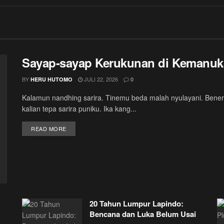
Sayap-sayap Kerukunan di Kemanu
BY
JULI 22, 2026
HERU HUTOMO
0
Kalamun nandhing sarira. Tinemu beda malah nyulayani. Bener
kalian tepa sarira puniku. Ika kang...
DETAILS
READ MORE
20 Tahun Lumpur Lapindo:
Bencana dan Luka Belum Usai