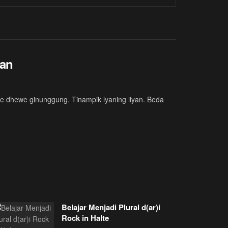
kan
e dhewe ginunggung. Tinampik lyaning liyan. Beda
Belajar Menjadi Plural d(ar)i
Rock in Halte