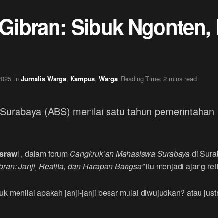
ibran: Sibuk Ngonten, 
2025
in
Jurnalis Warga
,
Kampus
,
Warga
Reading Time: 2 mins read
e-Surabaya (ABS) menilai satu tahun pemerintah
srawi
, dalam forum
Cangkruk’an Mahasiswa Surabaya
di Sura
ran: Janji, Realita, dan Harapan Bangsa”
itu menjadi ajang re
uk menilai apakah janji-janji besar mulai diwujudkan? atau ju