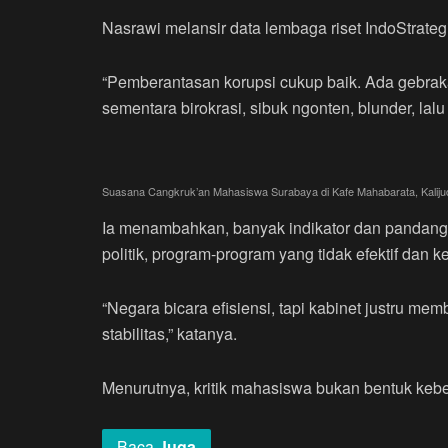
Nasrawi melansir data lembaga riset IndoStrateg
“Pemberantasan korupsi cukup baik. Ada gebraka
sementara birokrasi, sibuk ngonten, blunder, lalu k
Suasana Cangkruk’an Mahasiswa Surabaya di Kafe Mahabarata, Kalijud
Ia menambahkan, banyak indikator dan pandanga
politik, program-program yang tidak efektif dan ket
“Negara bicara efisiensi, tapi kabinet justru mem
stabilitas,” katanya.
Menurutnya, kritik mahasiswa bukan bentuk keb
Baca
Juga