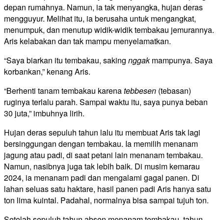
depan rumahnya. Namun, ia tak menyangka, hujan deras
mengguyur. Melihat itu, ia berusaha untuk mengangkat,
menumpuk, dan menutup widik-widik tembakau jemurannya.
Aris kelabakan dan tak mampu menyelamatkan.
“Saya biarkan itu tembakau, saking
nggak
mampunya. Saya
korbankan,” kenang Aris.
“Berhenti tanam tembakau karena
tebbesen
(tebasan)
ruginya terlalu parah. Sampai waktu itu, saya punya beban
30 juta,” imbuhnya lirih.
Hujan deras sepuluh tahun lalu itu membuat Aris tak lagi
bersinggungan dengan tembakau. Ia memilih menanam
jagung atau padi, di saat petani lain menanam tembakau.
Namun, nasibnya juga tak lebih baik. Di musim kemarau
2024, ia menanam padi dan mengalami gagal panen. Di
lahan seluas satu haktare, hasil panen padi Aris hanya satu
ton lima kuintal. Padahal, normalnya bisa sampai tujuh ton.
Setelah sepuluh tahun absen menanam tembakau, tahun