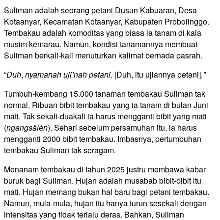
Suliman adalah seorang petani Dusun Kabuaran, Desa
Kotaanyar, Kecamatan Kotaanyar, Kabupaten Probolinggo.
Tembakau adalah komoditas yang biasa ia tanam di kala
musim kemarau. Namun, kondisi tanamannya membuat
Suliman berkali-kali menuturkan kalimat bernada pasrah.
“
Duh
,
nyamanah uji’nah petani.
[Duh, itu ujiannya petani].
”
Tumbuh-kembang 15.000 tanaman tembakau Suliman tak
normal. Ribuan bibit tembakau yang ia tanam di bulan Juni
mati. Tak sekali-duakali ia harus mengganti bibit yang mati
(
ngangsâlèn
). Sehari sebelum persamuhan itu, ia harus
mengganti 2000 bibit tembakau. Imbasnya, pertumbuhan
tembakau Suliman tak seragam.
Menanam tembakau di tahun 2025 justru membawa kabar
buruk bagi Suliman. Hujan adalah musabab bibit-bibit itu
mati. Hujan memang bukan hal baru bagi petani tembakau.
Namun, mula-mula, hujan itu hanya turun sesekali dengan
intensitas yang tidak terlalu deras. Bahkan, Suliman