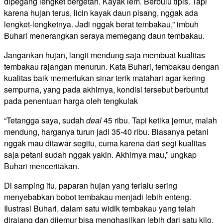
dipegang lengket bergetah. Kayak lem. Berbulu tipis. Tapi
karena hujan terus, licin kayak daun pisang, nggak ada
lengket-lengketnya. Jadi nggak berat tembakau,” imbuh
Buhari menerangkan seraya memegang daun tembakau.
Jangankan hujan, langit mendung saja membuat kualitas
tembakau rajangan menurun. Kata Buhari, tembakau dengan
kualitas baik memerlukan sinar terik matahari agar kering
sempurna, yang pada akhirnya, kondisi tersebut berbuntut
pada penentuan harga oleh tengkulak
“Tetangga saya, sudah
deal
45 ribu. Tapi ketika jemur, malah
mendung, harganya turun jadi 35-40 ribu. Biasanya petani
nggak mau ditawar segitu, cuma karena dari segi kualitas
saja petani sudah nggak yakin. Akhirnya mau,” ungkap
Buhari menceritakan.
Di samping itu, paparan hujan yang terlalu sering
menyebabkan bobot tembakau menjadi lebih enteng.
Ilustrasi Buhari, dalam satu widik tembakau yang telah
dirajang dan dijemur bisa menghasilkan lebih dari satu kilo.