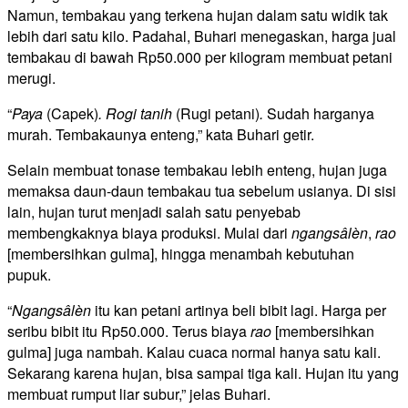
Namun, tembakau yang terkena hujan dalam satu widik tak
lebih dari satu kilo. Padahal, Buhari menegaskan, harga jual
tembakau di bawah Rp50.000 per kilogram membuat petani
merugi.
“
Paya
(Capek)
. Rogi tanih
(Rugi petani)
.
Sudah harganya
murah. Tembakaunya enteng,” kata Buhari getir.
Selain membuat tonase tembakau lebih enteng, hujan juga
memaksa daun-daun tembakau tua sebelum usianya. Di sisi
lain, hujan turut menjadi salah satu penyebab
membengkaknya biaya produksi. Mulai dari
ngangsâlèn
,
rao
[membersihkan gulma], hingga menambah kebutuhan
pupuk.
“
Ngangsâlèn
itu kan petani artinya beli bibit lagi. Harga per
seribu bibit itu Rp50.000. Terus biaya
rao
[membersihkan
gulma] juga nambah. Kalau cuaca normal hanya satu kali.
Sekarang karena hujan, bisa sampai tiga kali. Hujan itu yang
membuat rumput liar subur,” jelas Buhari.