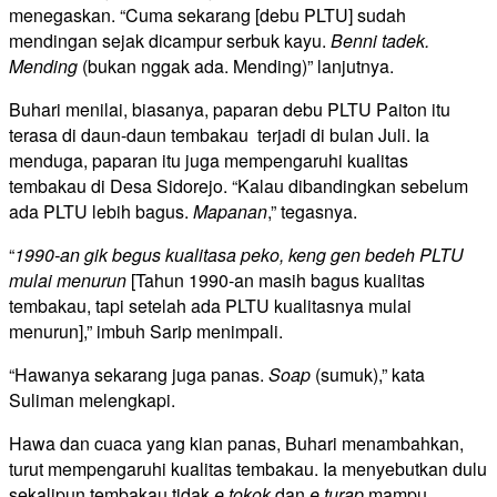
menegaskan. “Cuma sekarang [debu PLTU] sudah
mendingan sejak dicampur serbuk kayu.
Benni tadek.
Mending
(bukan nggak ada. Mending)” lanjutnya.
Buhari menilai, biasanya, paparan debu PLTU Paiton itu
terasa di daun-daun tembakau terjadi di bulan Juli. Ia
menduga, paparan itu juga mempengaruhi kualitas
tembakau di Desa Sidorejo. “Kalau dibandingkan sebelum
ada PLTU lebih bagus.
Mapanan
,” tegasnya.
“
1990-an gik begus kualitasa peko, keng gen bedeh PLTU
mulai menurun
[Tahun 1990-an masih bagus kualitas
tembakau, tapi setelah ada PLTU kualitasnya mulai
menurun],” imbuh Sarip menimpali.
“Hawanya sekarang juga panas.
Soap
(sumuk),” kata
Suliman melengkapi.
Hawa dan cuaca yang kian panas, Buhari menambahkan,
turut mempengaruhi kualitas tembakau. Ia menyebutkan dulu
sekalipun tembakau tidak
e
tokok
dan
e
turap
mampu