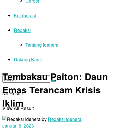
Cerpen
Kolaborasi
Redaksi
Tentang Idenera
Dukung Kami
Tembakau Paiton: Daun
Emas Terancam Krisis
No Result
Iklim
View All Result
by
Redaksi Idenera
Januari 8, 2026