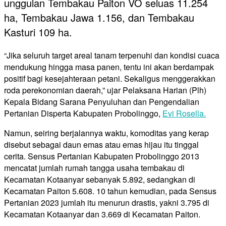
unggulan Tembakau Paiton VO seluas 11.254
ha, Tembakau Jawa 1.156, dan Tembakau
Kasturi 109 ha.
“Jika seluruh target areal tanam terpenuhi dan kondisi cuaca
mendukung hingga masa panen, tentu ini akan berdampak
positif bagi kesejahteraan petani. Sekaligus menggerakkan
roda perekonomian daerah,” ujar Pelaksana Harian (Plh)
Kepala Bidang Sarana Penyuluhan dan Pengendalian
Pertanian Disperta Kabupaten Probolinggo,
Evi Rosella.
Namun, seiring berjalannya waktu, komoditas yang kerap
disebut sebagai daun emas atau emas hijau itu tinggal
cerita. Sensus Pertanian Kabupaten Probolinggo 2013
mencatat jumlah rumah tangga usaha tembakau di
Kecamatan Kotaanyar sebanyak 5.892, sedangkan di
Kecamatan Paiton 5.608. 10 tahun kemudian, pada Sensus
Pertanian 2023 jumlah itu menurun drastis, yakni 3.795 di
Kecamatan Kotaanyar dan 3.669 di Kecamatan Paiton.