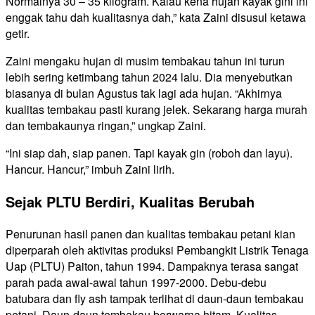
Normalnya 30 – 35 kilogram. Kalau kena hujan kayak gini ini
enggak tahu dah kualitasnya dah,” kata Zaini disusul ketawa
getir.
Zaini mengaku hujan di musim tembakau tahun ini turun
lebih sering ketimbang tahun 2024 lalu. Dia menyebutkan
biasanya di bulan Agustus tak lagi ada hujan. “Akhirnya
kualitas tembakau pasti kurang jelek. Sekarang harga murah
dan tembakaunya ringan,” ungkap Zaini.
“Ini siap dah, siap panen. Tapi kayak gin (roboh dan layu).
Hancur. Hancur,” imbuh Zaini lirih.
Sejak PLTU Berdiri, Kualitas Berubah
Penurunan hasil panen dan kualitas tembakau petani kian
diperparah oleh aktivitas produksi Pembangkit Listrik Tenaga
Uap (PLTU) Paiton, tahun 1994. Dampaknya terasa sangat
parah pada awal-awal tahun 1997-2000. Debu-debu
batubara dan fly ash tampak terlihat di daun-daun tembakau
petani. Daun-daun tembakau berwarna hitam. Kualitas