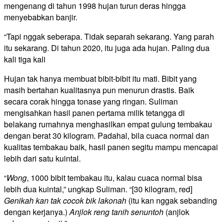
mengenang di tahun 1998 hujan turun deras hingga
menyebabkan banjir.
“Tapi nggak seberapa. Tidak separah sekarang. Yang parah
itu sekarang. Di tahun 2020, itu juga ada hujan. Paling dua
kali tiga kali
Hujan tak hanya membuat bibit-bibit itu mati. Bibit yang
masih bertahan kualitasnya pun menurun drastis. Baik
secara corak hingga tonase yang ringan. Suliman
mengisahkan hasil panen pertama milik tetangga di
belakang rumahnya menghasilkan empat gulung tembakau
dengan berat 30 kilogram. Padahal, bila cuaca normal dan
kualitas tembakau baik, hasil panen segitu mampu mencapai
lebih dari satu kuintal.
“
Wong
, 1000 bibit tembakau itu, kalau cuaca normal bisa
lebih dua kuintal,” ungkap Suliman. “[30 kilogram, red]
Genikah kan tak cocok bik lakonah
(itu kan nggak sebanding
dengan kerjanya.)
Anjlok reng tanih senuntoh
(anjlok