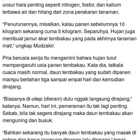
unsur hara penting seperti nitrogen, fosfor, dan kalium
terbawa air dan hilang dari zona perakaran tanaman.
“Penurunannya, misalkan, kalau panen sebelumnya 10
kilogram sekarang cuma 5 kilogram. Separuhya. Hujan juga
membuat jamur akar tembakau yang pada akhirnya tanaman
mati,” ungkap Mudzakir.
Pria berusia senja itu mengamini bahwa hujan turut
mempengaruhi usia panen tembakau. Kata dia, tatkala
cuaca masih normal, daun tembakau yang sudah dipanen
mampu bertahan tiga sampai empat hari dan kemudian
dirajang.
“Biasanya di-
okep
(dieram) dulu nggak langsung dirajang,”
katanya. Namun, hari ini, pemeraman itu tak lagi penting.
Sebab, bila tak segera dirajang maka daun tembakau akan
menguning dan busuk.
“Bahkan sekarang itu banyak daun tembakau yang masak di
pohon dan harus langsung dipanen lalu dirajang,” tegas