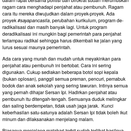
dalam rapat bersama politisi dan birokrat sudah merumuskan
ragam cara menghadapi penjahat atau pembunuh. Ragam
cara itu mereka diwujudkan dalam proyek-proyek. Ada
proyek
#sayapancasila
, perubahan kurikulum, program de-
radikalisasi dan masih banyak lagi. Untuk program
deradikalisasi ini mungkin bagi pemerintah para penjahat
terlampau radikal sehingga harus dikembali ke jalan yang
lurus sesuai maunya pemerintah.
Ada cara yang murah dan mudah untuk meyakinkan para
penjahat atau pembunuh ini bertobat. Cara ini sering
digunakan. Cukup sediakan beberapa botol sopi kepala
(bukan oplosan), panggil semua preman, pencuri, pemabuk
bodok dan anak sekolah yang sering tawuran. Intinya semua
yang pernah dihajar Sersan Ipi. Hadirkan penjahat atau
pembunuh itu ditengah-tengah. Semuanya duduk melingkar
dan saling berdempetan, tidak usah jaga jarak. Kunci
keberhasilan satu-satunya adalah Sersan Ipi tidak boleh ikut
minum dan dilaksanakan menjelang malam.
Biasanya menjelang matahari terbit sudah terlihat hasilnya.