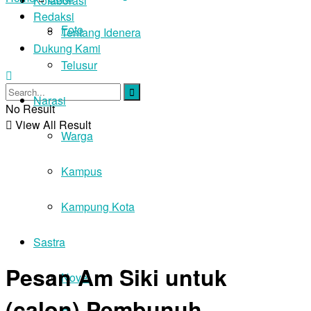
Kolaborasi
Redaksi
Foto
Tentang Idenera
Dukung Kami
Telusur
Narasi
No Result
View All Result
Warga
Kampus
Kampung Kota
Sastra
Pesan Am Siki untuk
Novel
(calon) Pembunuh