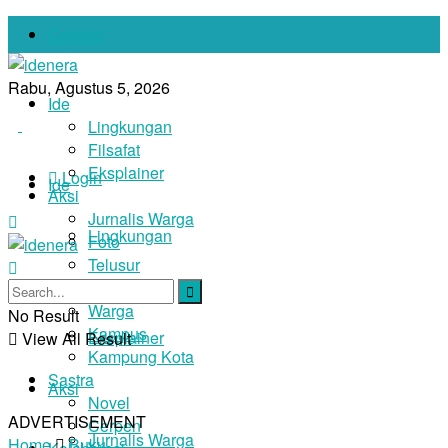
Contact
Rabu, Agustus 5, 2026
Ide
Lingkungan
Filsafat
Eksplainer
Login
Ide
Aksi
Jurnalis Warga
Lingkungan
Foto
Telusur
Filsafat
Narasi
Warga
No Result
Kampus
Eksplainer
View All Result
Kampung Kota
Sastra
Aksi
Novel
ADVERTISEMENT
Cerpen
Jurnalis Warga
Home
Buku