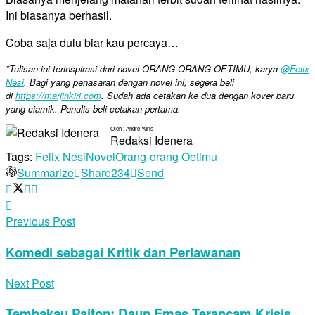
Ini biasanya berhasil.
Coba saja dulu biar kau percaya…
*Tulisan ini terinspirasi dari novel ORANG-ORANG OETIMU, karya
@Felix
Nesi
. Bagi yang penasaran dengan novel ini, segera beli
di
https://marjinkiri.com
. Sudah ada cetakan ke dua dengan kover baru
yang ciamik. Penulis beli cetakan pertama.
Oleh : Andre Yuris
Redaksi Idenera
Tags:
Felix Nesi
Novel
Orang-orang Oetimu
Summarize
Share
234
Send
Previous Post
Komedi sebagai Kritik dan Perlawanan
Next Post
Tembakau Paiton: Daun Emas Terancam Krisis