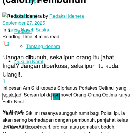
Cerpen
by
Redaksi Idenera
Kolaborasi
September 27, 2025
in
Buku
,
Novel
,
Sastra
Redaksi
Reading Time: 4 mins read
0
Tentang Idenera
“Jangan dibunuh, sekalipun orang itu jahat.
Dukung Kami
Ingat? Jangan diperkosa, sekalipun itu kuda.
Ulangi!.
Ini pesan Am Siki kepada Siprianus Portakes Oetimu yang
kelak jadi Sersan Ipi dalam novel Orang-Orang Oetimu karya
Felix Nesi.
No Result
Pesan Am Siki ini rasanya sungguh rumit bagi Polisi Ipi. Ia
akan sering berhadapan dengan pembunuh, penjahat kelas
teri dan kakap, pencuri, preman atau pemabuk bodoh.
View All Result