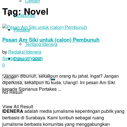
Cerpen
Tag:
Novel
Kolaborasi
Redaksi
Pesan Am Siki untuk (calon) Pembunuh
Tentang Idenera
by
Redaksi Idenera
September 27, 2025
Dukung Kami
0
“Jangan dibunuh, sekalipun orang itu jahat. Ingat? Jangan
diperkosa, sekalipun itu kuda. Ulangi!. Ini pesan Am Siki
kepada Siprianus Portakes ...
No Result
View All Result
IDENERA
adalah media jurnalisme kepentingan publik yang
berbasis di Surabaya. Kami tumbuh sebagai ruang
jurnalisme berbasis komunitas yang menggabungkan