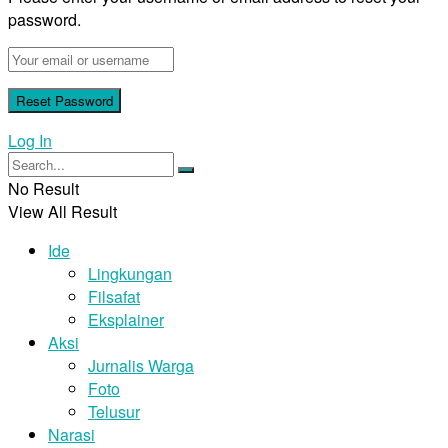
password.
Log In
No Result
View All Result
Ide
Lingkungan
Filsafat
Eksplainer
Aksi
Jurnalis Warga
Foto
Telusur
Narasi