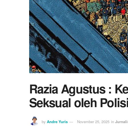
Razia Agustus : K
Seksual oleh Polis
by
Andre Yuris
November 25, 2025
in
Jurnal