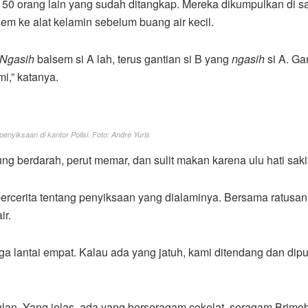
 150 orang lain yang sudah ditangkap. Mereka dikumpulkan di s
 ke alat kelamin sebelum buang air kecil.
Ngasih
balsem si A lah, terus gantian si B yang
ngasih
si A. Ga
,” katanya.
yiksaan di kantor Polisi. Foto: Andre Yuris
 berdarah, perut memar, dan sulit makan karena ulu hati sakit
bercerita tentang penyiksaan yang dialaminya. Bersama ratusan
ir.
ngga lantai empat. Kalau ada yang jatuh, kami ditendang dan di
ulan. Yang jelas, ada yang berseragam cokelat, seragam Brimo