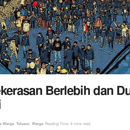
ekerasan Berlebih dan 
i
is Warga
,
Telusur
,
Warga
Reading Time: 8 mins read