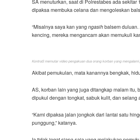
SA menuturkan, saat di Polrestabes ada sekitar
dipaksa membuka celana dan mengoleskan balsem
“Misalnya saya kan yang
ngasih
balsem duluan.
kencing, mereka mengancam akan memukuli kami
KontraS memutar video pengakuan dua orang korban yang mengalami pen
Akibat pemukulan, mata kanannya bengkak, hidung
AS, korban lain yang juga ditangkap malam itu, 
dipukul dengan tongkat, sabuk kulit, dan selang a
“Kami dipaksa jalan jongkok dari lantai satu hi
punggung,” katanya.
Ia tidak ingat siapa saja yang melakukan pemuk