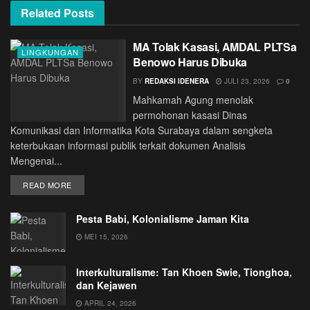
Related
Posts
MA Tolak Kasasi, AMDAL PLTSa
LINGKUNGAN
Benowo Harus Dibuka
BY
REDAKSI IDENERA
JULI 23, 2026
0
Mahkamah Agung menolak
permohonan kasasi Dinas
Komunikasi dan Informatika Kota Surabaya dalam sengketa
keterbukaan informasi publik terkait dokumen Analisis
Mengenai...
DETAILS
READ MORE
Pesta Babi, Kolonialisme Jaman Kita
MEI 15, 2026
Interkulturalisme: Tan Khoen Swie, Tionghoa,
dan Kejawen
APRIL 24, 2026