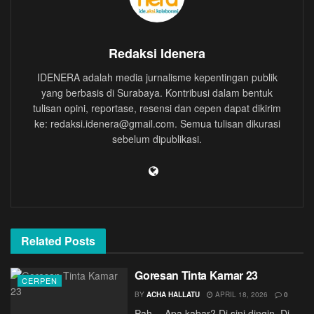
Redaksi Idenera
IDENERA adalah media jurnalisme kepentingan publik
yang berbasis di Surabaya. Kontribusi dalam bentuk
tulisan opini, reportase, resensi dan cepen dapat dikirim
ke: redaksi.idenera@gmail.com. Semua tulisan dikurasi
sebelum dipublikasi.
Related
Posts
Goresan Tinta Kamar 23
CERPEN
BY
ACHA HALLATU
APRIL 18, 2026
0
Pah… Apa kabar? Di sini dingin. Di