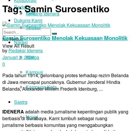
Kolaborasi
Tag:
Samin Surosentiko
Redaksi
Foto
Tentang Idenera
Dukung Kami
Telusur
Samin Surosentiko Menolak Kekuasaan Monolitik
No Result
Narasi
View All Result
by
Redaksi Idenera
Warga
Januari 2, 2026
0
Kampus
Pada tahun 1914, gelombang protes terhadap rezim Belanda
di Jawa mencapai puncaknya. Gubernur Jenderal Hindia
Kampung Kota
Belanda, Alexander Willem Frederik Idenburg, ...
Sastra
IDENERA
adalah media jurnalisme kepentingan publik yang
Novel
berbasis di Surabaya. Kami tumbuh sebagai ruang
jurnalisme berbasis komunitas yang menggabungkan