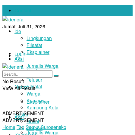
Contact
Jumat, Juli 31, 2026
Ide
Lingkungan
Filsafat
Eksplainer
Login
Ide
Aksi
Jurnalis Warga
Lingkungan
Foto
Telusur
No Result
Filsafat
Narasi
View All Result
Warga
Kampus
Eksplainer
Kampung Kota
ADVERTISEMENT
Sastra
Aksi
ADVERTISEMENT
Novel
Home
Tag
Samin Surosentiko
Cerpen
Jurnalis Warga