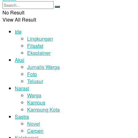
No Result
View All Result
Ide
Lingkungan
Filsafat
Eksplainer
Aksi
Jurnalis Warga
Foto
Telusur
Narasi
Warga
Kampus
Kampung Kota
Sastra
Novel
Cerpen
Kolaborasi