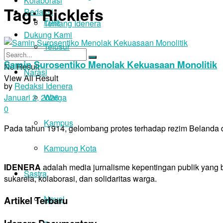
Kolaborasi
Tag:
Ricklefs
Redaksi
Foto
Tentang Idenera
Dukung Kami
Telusur
Samin Surosentiko Menolak Kekuasaan Monolitik
No Result
Narasi
View All Result
by
Redaksi Idenera
Warga
Januari 2, 2026
0
Kampus
Pada tahun 1914, gelombang protes terhadap rezim Belanda d
Kampung Kota
IDENERA
adalah media jurnalisme kepentingan publik yang
Sastra
sukarela, kolaborasi, dan solidaritas warga.
Novel
Artikel Terbaru