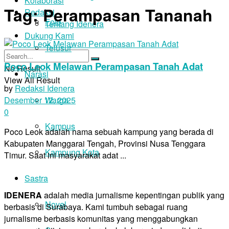
Kolaborasi
Tag:
Perampasan Tananah
Redaksi
Foto
Tentang Idenera
Dukung Kami
Telusur
Poco Leok Melawan Perampasan Tanah Adat
No Result
Narasi
View All Result
by
Redaksi Idenera
Warga
Desember 12, 2025
0
Kampus
Poco Leok adalah nama sebuah kampung yang berada di
Kabupaten Manggarai Tengah, Provinsi Nusa Tenggara
Kampung Kota
Timur. Saat ini masyarakat adat ...
Sastra
IDENERA
adalah media jurnalisme kepentingan publik yang
Novel
berbasis di Surabaya. Kami tumbuh sebagai ruang
jurnalisme berbasis komunitas yang menggabungkan