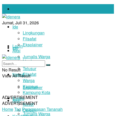
Contact
Jumat, Juli 31, 2026
Ide
Lingkungan
Filsafat
Eksplainer
Login
Ide
Aksi
Jurnalis Warga
Lingkungan
Foto
Telusur
No Result
Filsafat
Narasi
View All Result
Warga
Kampus
Eksplainer
Kampung Kota
ADVERTISEMENT
Sastra
Aksi
ADVERTISEMENT
Novel
Home
Tag
Perampasan Tananah
Cerpen
Jurnalis Warga