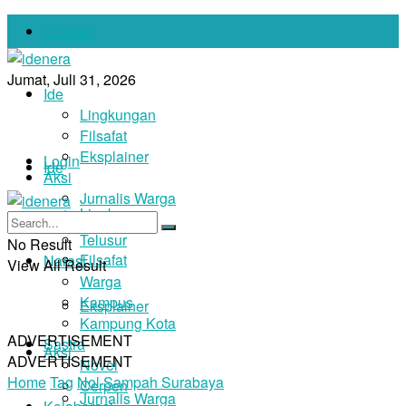
Contact
Jumat, Juli 31, 2026
Ide
Lingkungan
Filsafat
Eksplainer
Login
Ide
Aksi
Jurnalis Warga
Lingkungan
Foto
Telusur
No Result
Filsafat
Narasi
View All Result
Warga
Kampus
Eksplainer
Kampung Kota
ADVERTISEMENT
Sastra
Aksi
ADVERTISEMENT
Novel
Home
Tag
Nol Sampah Surabaya
Cerpen
Jurnalis Warga