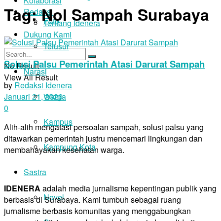
Kolaborasi
Tag:
Nol Sampah Surabaya
Redaksi
Foto
Tentang Idenera
Dukung Kami
Telusur
Solusi Palsu Pemerintah Atasi Darurat Sampah
No Result
Narasi
View All Result
by
Redaksi Idenera
Warga
Januari 21, 2026
0
Kampus
Alih-alih mengatasi persoalan sampah, solusi palsu yang
ditawarkan pemerintah justru mencemari lingkungan dan
Kampung Kota
membahayakan kesehatan warga.
Sastra
IDENERA
adalah media jurnalisme kepentingan publik yang
Novel
berbasis di Surabaya. Kami tumbuh sebagai ruang
jurnalisme berbasis komunitas yang menggabungkan