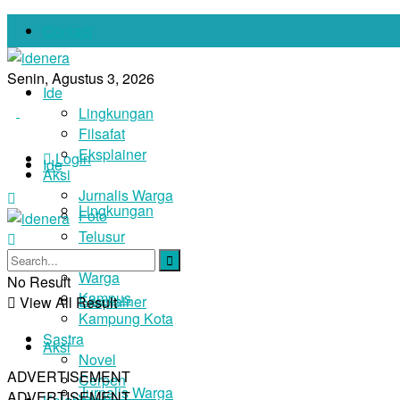
Contact
Senin, Agustus 3, 2026
Ide
Lingkungan
Filsafat
Eksplainer
Login
Ide
Aksi
Jurnalis Warga
Lingkungan
Foto
Telusur
Filsafat
Narasi
Warga
No Result
Kampus
Eksplainer
View All Result
Kampung Kota
Sastra
Aksi
Novel
ADVERTISEMENT
Cerpen
Jurnalis Warga
ADVERTISEMENT