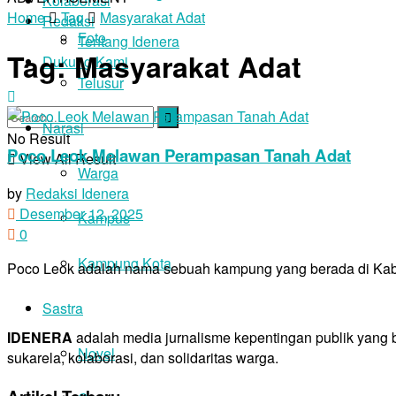
Kolaborasi
Home
Tag
Masyarakat Adat
Redaksi
Foto
Tentang Idenera
Tag:
Masyarakat Adat
Dukung Kami
Telusur
Narasi
No Result
Poco Leok Melawan Perampasan Tanah Adat
View All Result
Warga
by
Redaksi Idenera
Desember 12, 2025
Kampus
0
Kampung Kota
Poco Leok adalah nama sebuah kampung yang berada di Kabup
Sastra
IDENERA
adalah media jurnalisme kepentingan publik yang
Novel
sukarela, kolaborasi, dan solidaritas warga.