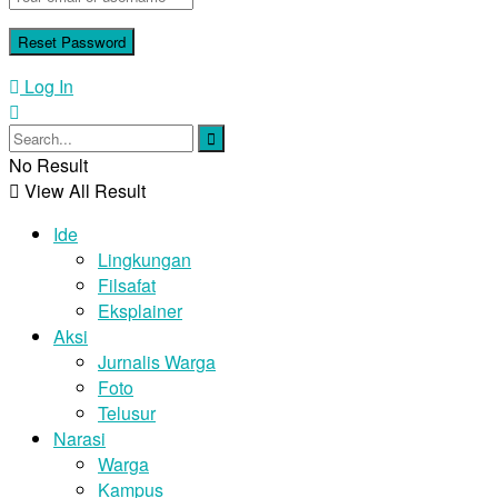
Log In
No Result
View All Result
Ide
Lingkungan
Filsafat
Eksplainer
Aksi
Jurnalis Warga
Foto
Telusur
Narasi
Warga
Kampus