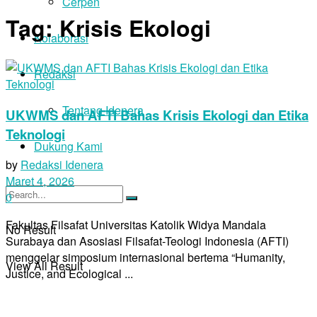
Cerpen
Tag:
Krisis Ekologi
Kolaborasi
Redaksi
Tentang Idenera
UKWMS dan AFTI Bahas Krisis Ekologi dan Etika
Teknologi
Dukung Kami
by
Redaksi Idenera
Maret 4, 2026
0
Fakultas Filsafat Universitas Katolik Widya Mandala
No Result
Surabaya dan Asosiasi Filsafat-Teologi Indonesia (AFTI)
menggelar simposium internasional bertema “Humanity,
View All Result
Justice, and Ecological ...