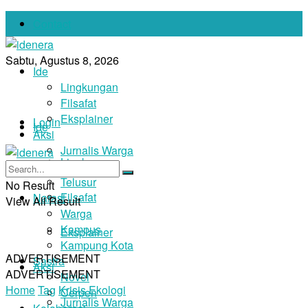
Contact
Sabtu, Agustus 8, 2026
Ide
Lingkungan
Filsafat
Eksplainer
Login
Ide
Aksi
Jurnalis Warga
Lingkungan
Foto
Telusur
No Result
Filsafat
Narasi
View All Result
Warga
Kampus
Eksplainer
Kampung Kota
ADVERTISEMENT
Sastra
Aksi
ADVERTISEMENT
Novel
Home
Tag
Krisis Ekologi
Cerpen
Jurnalis Warga