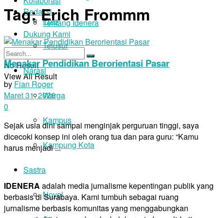
Kolaborasi
Tag:
Erich Frommm
Redaksi
Foto
Tentang Idenera
Dukung Kami
Telusur
Menakar Pendidikan Berorientasi Pasar
No Result
Narasi
View All Result
by
Fian Roger
Warga
Maret 31, 2026
0
Kampus
Sejak usia dini sampai menginjak perguruan tinggi, saya
dicecoki konsep ini oleh orang tua dan para guru: “Kamu
Kampung Kota
harus menjadi ...
Sastra
IDENERA
adalah media jurnalisme kepentingan publik yang
Novel
berbasis di Surabaya. Kami tumbuh sebagai ruang
jurnalisme berbasis komunitas yang menggabungkan