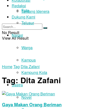
Kolaborasi
Redaksi
Foto
Tentang Idenera
Dukung Kami
Telusur
No Result
Narasi
View All Result
Warga
Kampus
Home
Tag
Dita Zafani
Kampung Kota
Tag:
Dita Zafani
Sastra
Novel
Gaya Makan Orang Beriman