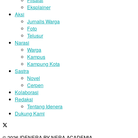
Filsafat
Eksplainer
Aksi
Jurnalis Warga
Foto
Telusur
Narasi
Warga
Kampus
Kampung Kota
Sastra
Novel
Cerpen
Kolaborasi
Redaksi
Tentang Idenera
Dukung Kami
© 2026 IDENERA BY NERA ACADEMIA