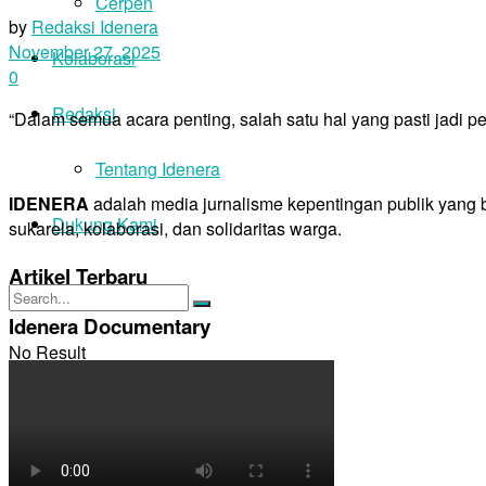
Cerpen
by
Redaksi Idenera
November 27, 2025
Kolaborasi
0
Redaksi
“Dalam semua acara penting, salah satu hal yang pasti jadi 
Tentang Idenera
IDENERA
adalah media jurnalisme kepentingan publik yang
Dukung Kami
sukarela, kolaborasi, dan solidaritas warga.
Artikel Terbaru
Idenera Documentary
No Result
View All Result