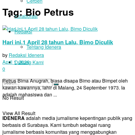
Cerpen
Tag:
Bio Petrus
Kolaborasi
Redaksi
Hari ini,1 April 28 tahun Lalu, Bimo Diculik
Tentang Idenera
by
Redaksi Idenera
April 1, 2026
Dukung Kami
0
Petrus Bima Anugrah, biasa disapa Bimo atau Bimpet oleh
kawan-kawannya, lahir di Malang, 24 September 1973. Ia
adalah mahasiswa dan ...
No Result
View All Result
IDENERA
adalah media jurnalisme kepentingan publik yang
berbasis di Surabaya. Kami tumbuh sebagai ruang
jurnalisme berbasis komunitas yang menggabungkan