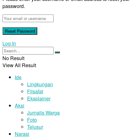
password.
Log In
No Result
View All Result
Ide
Lingkungan
Filsafat
Eksplainer
Aksi
Jurnalis Warga
Foto
Telusur
Narasi