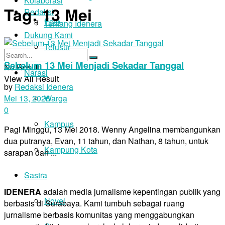
Kolaborasi
Tag:
13 Mei
Redaksi
Foto
Tentang Idenera
Dukung Kami
Telusur
Sebelum 13 Mei Menjadi Sekadar Tanggal
No Result
Narasi
View All Result
by
Redaksi Idenera
Warga
Mei 13, 2026
0
Kampus
Pagi Minggu, 13 Mei 2018. Wenny Angelina membangunkan
dua putranya, Evan, 11 tahun, dan Nathan, 8 tahun, untuk
Kampung Kota
sarapan dan ...
Sastra
IDENERA
adalah media jurnalisme kepentingan publik yang
Novel
berbasis di Surabaya. Kami tumbuh sebagai ruang
jurnalisme berbasis komunitas yang menggabungkan