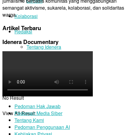
Cerpen
jurnalisme berbasis komunitas yang menggabungkan
semangat aktivisme, sukarela, kolaborasi, dan solidaritas
warga.
Kolaborasi
Artikel Terbaru
Redaksi
Idenera Documentary
Tentang Idenera
Dukung Kami
No Result
Pedoman Hak Jawab
View All Result
Pedoman Media Siber
Tentang Kami
Pedoman Penggunaan AI
Kebijakan Privasi