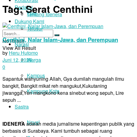
Kolaborasi
Tag:
Serat Centhini
Redaksi
Foto
Tentang Idenera
Dukung Kami
Telusur
Centhini, Nalar Islam-Jawa, dan Perempuan
No Result
Narasi
View All Result
by
Heru Hutomo
Warga
Juni 12, 2026
0
Kampus
Sapantuk wahyuning Allah, Gya dumilah mangulah ilmu
bangkit, Bangkit mikat reh mangukut,Kukutaning
Kampung Kota
jiwangga,Yen mangkono kena sinebut wong sepuh, Lire
sepuh ...
Sastra
Novel
IDENERA
adalah media jurnalisme kepentingan publik yang
berbasis di Surabaya. Kami tumbuh sebagai ruang