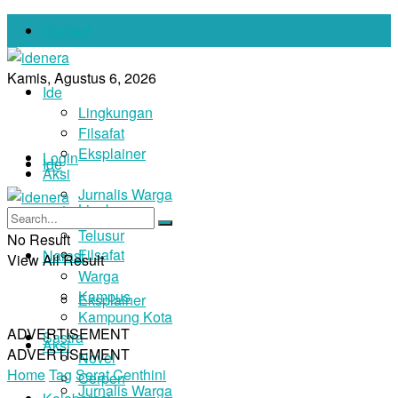
Contact
Kamis, Agustus 6, 2026
Ide
Lingkungan
Filsafat
Eksplainer
Login
Ide
Aksi
Jurnalis Warga
Lingkungan
Foto
Telusur
No Result
Filsafat
Narasi
View All Result
Warga
Kampus
Eksplainer
Kampung Kota
ADVERTISEMENT
Sastra
Aksi
ADVERTISEMENT
Novel
Home
Tag
Serat Centhini
Cerpen
Jurnalis Warga