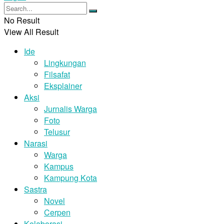
No Result
View All Result
Ide
Lingkungan
Filsafat
Eksplainer
Aksi
Jurnalis Warga
Foto
Telusur
Narasi
Warga
Kampus
Kampung Kota
Sastra
Novel
Cerpen
Kolaborasi