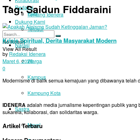
Kolaborasi
Tag:
Saidun Fiddaraini
Redaksi
Foto
Tentang Idenera
Dukung Kami
Telusur
Krisis Spiritual, Derita Masyarakat Modern
No Result
Narasi
View All Result
by
Redaksi Idenera
Warga
Maret 6, 2026
0
Kampus
Modernisme di balik semua kemajuan yang dibawanya telah dit
Kampung Kota
IDENERA
adalah media jurnalisme kepentingan publik yang
Sastra
sukarela, kolaborasi, dan solidaritas warga.
Novel
Artikel Terbaru