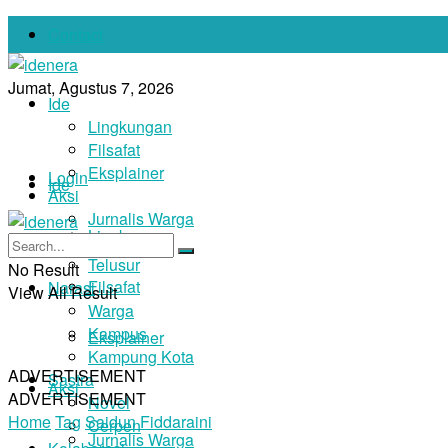
Contact
Jumat, Agustus 7, 2026
Ide
Lingkungan
Filsafat
Eksplainer
Login
Ide
Aksi
Jurnalis Warga
Lingkungan
Foto
Telusur
No Result
Filsafat
Narasi
View All Result
Warga
Kampus
Eksplainer
Kampung Kota
ADVERTISEMENT
Sastra
Aksi
ADVERTISEMENT
Novel
Home
Tag
Saidun Fiddaraini
Cerpen
Jurnalis Warga