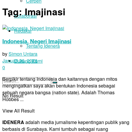
Cerpen
Tag:
Imajinasi
Kolaborasi
Redaksi
Indonesia, Negeri Imajinasi
Tentang Idenera
by
Simon Untara
Januari 26, 2026
Dukung Kami
0
Berpikir tentang Indonesia dan kaitannya dengan mitos
mengingatkan saya akan bentukan Indonesia sebagai
sebuah negara bangsa (nation state). Adalah Thomas
No Result
Hobbes ...
View All Result
IDENERA
adalah media jurnalisme kepentingan publik yang
berbasis di Surabaya. Kami tumbuh sebagai ruang