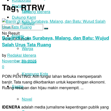
Kolaborasi
Tag:
RTRW
Redaksi
Foto
Tentang Idenera
Dukung Kami
Telusur
No Result
Narasi
Banjir di Kota Surabaya, Malang, dan Batu: Wujud
View All Result
Salah Urus Tata Ruang
Warga
by
Redaksi Idenera
November 24, 2025
Kampus
0
Kampung Kota
POIN PENTING: Alih fungsi lahan terbuka memperparah
banjir. Tata ruang dikorbankan untuk kepentingan ekonomi.
Sastra
Ruang resapan dan hijau makin menyempit. ...
Novel
IDENERA
adalah media jurnalisme kepentingan publik yang