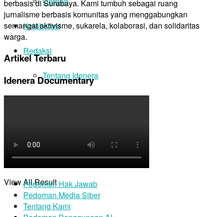
Cerpen
berbasis di Surabaya. Kami tumbuh sebagai ruang
jurnalisme berbasis komunitas yang menggabungkan
semangat aktivisme, sukarela, kolaborasi, dan solidaritas
Kolaborasi
warga.
Redaksi
Artikel Terbaru
Tentang Idenera
Idenera Documentary
Dukung Kami
No Result
View All Result
Pedoman Hak Jawab
Pedoman Media Siber
Tentang Kami