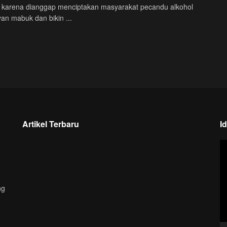
pi karena dianggap menciptakan masyarakat pecandu alkohol
an mabuk dan bikin ...
Artikel Terbaru
I
P
Vi
ng