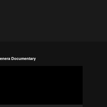
denera Documentary
emutar
deo