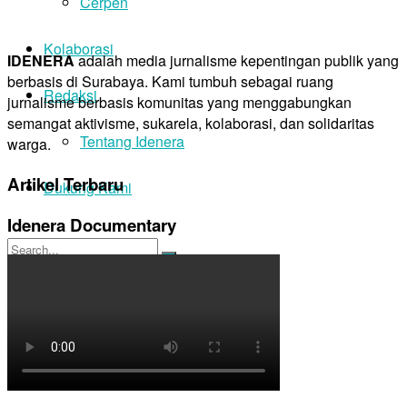
Cerpen
Kolaborasi
IDENERA
adalah media jurnalisme kepentingan publik yang
berbasis di Surabaya. Kami tumbuh sebagai ruang
Redaksi
jurnalisme berbasis komunitas yang menggabungkan
semangat aktivisme, sukarela, kolaborasi, dan solidaritas
Tentang Idenera
warga.
Artikel Terbaru
Dukung Kami
Idenera Documentary
No Result
View All Result