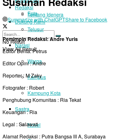
Susunan Redaksi
Kolaborasi
Redaksi
Foto
Tentang Idenera
Summarize with ChatGPT
Share to Facebook
Dukung Kami
Telusur
Pemimpin Redaksi: Andre Yuris
No Result
Narasi
View All Result
Editor Berita: Petrus
Warga
Editor Opini : Andre
Reporter : M Zaky
Kampus
Fotografer : Robert
Kampung Kota
Penghubung Komunitas : Ria Tekat
Sastra
Keuangan : Ria
Legal : Salawati
Novel
Alamat Redaksi : Putra Bangsa III A, Surabaya