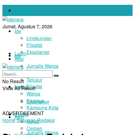
Contact
Jumat, Agustus 7, 2026
Ide
Lingkungan
Filsafat
Eksplainer
Login
Ide
Aksi
Jurnalis Warga
Lingkungan
Foto
Telusur
No Result
Filsafat
Narasi
View All Result
Warga
Kampus
Eksplainer
Kampung Kota
ADVERTISEMENT
Sastra
Aksi
Home
Susunan Redaksi
Novel
Cerpen
Jurnalis Warga