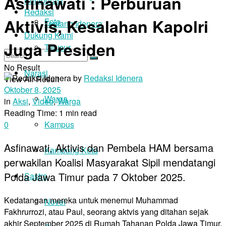
Asfinawati : Perburuan
Kolaborasi
Redaksi
Aktivis, Kesalahan Kapolri
Foto
Tentang Idenera
Dukung Kami
Juga Presiden
Telusur
No Result
Narasi
by
Redaksi Idenera
View All Result
Oktober 8, 2025
Warga
in
Aksi
,
Video
,
Warga
Reading Time: 1 min read
0
Kampus
Asfinawati, Aktivis dan Pembela HAM bersama
Kampung Kota
perwakilan Koalisi Masyarakat Sipil mendatangi
Polda Jawa Timur pada 7 Oktober 2025.
Sastra
Kedatangan mereka untuk menemui Muhammad
Novel
Fakhrurrozi, atau Paul, seorang aktvis yang ditahan sejak
akhir September 2025 di Rumah Tahanan Polda Jawa Timur.