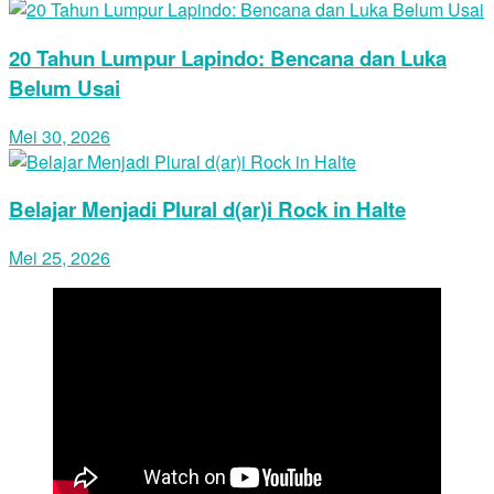
20 Tahun Lumpur Lapindo: Bencana dan Luka
Belum Usai
Mei 30, 2026
Belajar Menjadi Plural d(ar)i Rock in Halte
Mei 25, 2026