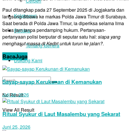
Cerpen
Paul ditangkap pada 27 September 2025 di Jogjakarta dan
Kolaborasi
langsung dibawa ke markas Polda Jawa Timur di Surabaya.
Saat berada di Polda Jawa Timur, ia diperiksa selama lima
belas jam tanpa pendamping hukum. Pertanyaan-
Redaksi
pertanyaan polisi berputar di seputar satu hal:
siapa yang
menghasut massa di Kediri untuk turun ke jalan?
.
Tentang Idenera
Baca
Juga
Dukung Kami
Sayap-sayap Kerukunan di Kemanukan
Juli 22, 2026
No Result
View All Result
Ritual Syukur di Laut Masalembu yang Sekarat
Juni 25, 2026